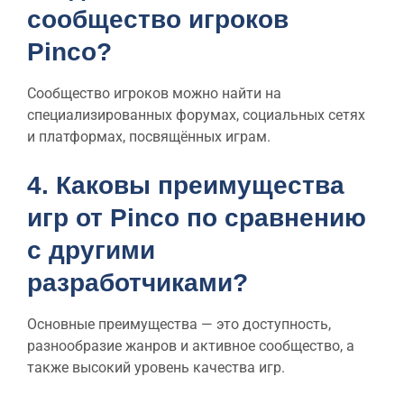
сообщество игроков
Pinco?
Сообщество игроков можно найти на
специализированных форумах, социальных сетях
и платформах, посвящённых играм.
4. Каковы преимущества
игр от Pinco по сравнению
с другими
разработчиками?
Основные преимущества — это доступность,
разнообразие жанров и активное сообщество, а
также высокий уровень качества игр.