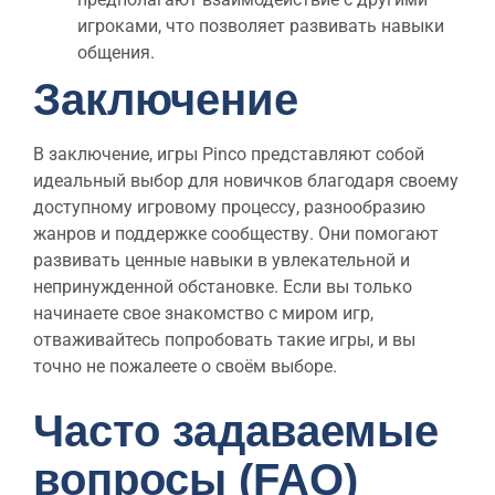
игроками, что позволяет развивать навыки
общения.
Заключение
В заключение, игры Pinco представляют собой
идеальный выбор для новичков благодаря своему
доступному игровому процессу, разнообразию
жанров и поддержке сообществу. Они помогают
развивать ценные навыки в увлекательной и
непринужденной обстановке. Если вы только
начинаете свое знакомство с миром игр,
отваживайтесь попробовать такие игры, и вы
точно не пожалеете о своём выборе.
Часто задаваемые
вопросы (FAQ)