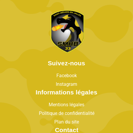
Suivez-nous
Facebook
Instagram
Informations légales
Mentions légales
Politique de confidentialité
Plan du site
Contact