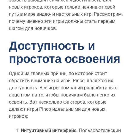
новых игроков, которые только начинают свой
путь в мире видео- и настольных игр. Рассмотрим,
почему именно эти игры должны стать первым
шагом для новичков.
Доступность и
простота освоения
Одной из главных причин, по которой стоит
обратить внимание на игры Pinco, является их
доступность. Все игры компании разработаны с
акцентом на то, чтобы новичкам было легко их
освоить. Вот несколько факторов, которые
делают игры Pinco идеальными для новых
игроков:
Интуитивный интерфейс.
Пользовательский