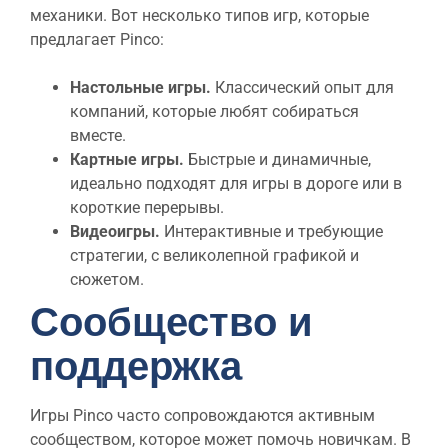
механики. Вот несколько типов игр, которые
предлагает Pinco:
Настольные игры.
Классический опыт для
компаний, которые любят собираться
вместе.
Картные игры.
Быстрые и динамичные,
идеально подходят для игры в дороге или в
короткие перерывы.
Видеоигры.
Интерактивные и требующие
стратегии, с великолепной графикой и
сюжетом.
Сообщество и
поддержка
Игры Pinco часто сопровождаются активным
сообществом, которое может помочь новичкам. В