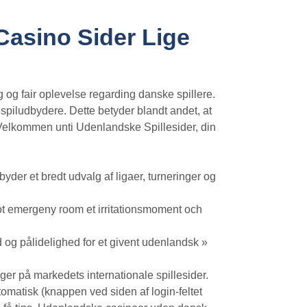
Casino Sider Lige
og fair oplevelse regarding danske spillere.
iludbydere. Dette betyder blandt andet, at
t. Velkommen unti Udenlandske Spillesider, din
der et bredt udvalg af ligaer, turneringer og
ot emergeny room et irritationsmoment och
 og pålidelighed for et givent udenlandsk »
ger på markedets internationale spillesider.
utomatisk (knappen ved siden af login-feltet