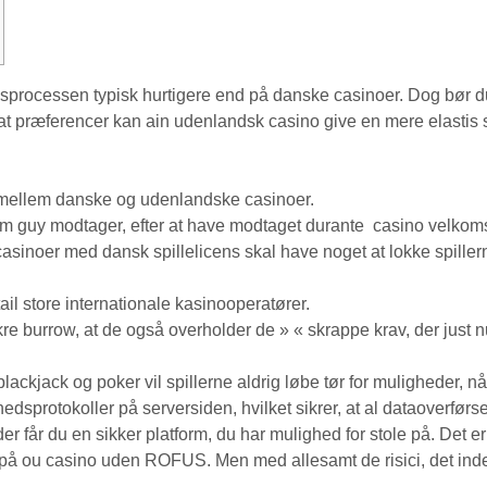
gsprocessen typisk hurtigere end på danske casinoer. Dog bør 
t præferencer kan ain udenlandsk casino give en mere elastis s
e mellem danske og udenlandske casinoer.
 guy modtager, efter at have modtaget durante casino velkom
inoer med dansk spillelicens skal have noget at lokke spillern
ail store internationale kasinooperatører.
re burrow, at de også overholder de » « skrappe krav, der jus
, blackjack og poker vil spillerne aldrig løbe tør for muligheder, 
sprotokoller på serversiden, hvilket sikrer, at al dataoverførse
r får du en sikker platform, du har mulighed for stole på. Det er
 ou casino uden ROFUS. Men med allesamt de risici, det indebære