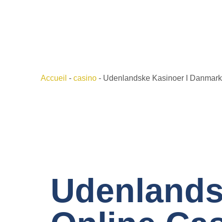
Accueil
-
casino
-
Udenlandske Kasinoer I Danmark️
Udenlands