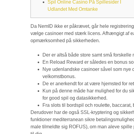
Spil Online Casino På Spillesider I
Udlandet Med Omtanke
Da NemID ikke er påkrævet, går hele registrerin
vælge casinoer med stærk licens. Afhængigt af ea
opmærksomhed på sikkerheden.
Der er altså både store samt små forskell
En Reload Reward er således en bonus som
Nye udenlandske casinoer såvel som nye cas
velkomstbonus.
De er anerkendt for at være hjemsted for ret
Kun på denne måde har mulighed for du sik
for good spil og datasikkerhed.
Fra slots til bordspil och roulette, baccarat
Derudover har de også SSL-kryptering og sikkerhed
funktioner mediterranean sikre betalingsmulighede
male tilmeldte sig ROFUS), om man aleve spille på
til dig.