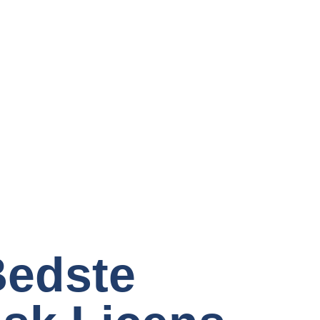
Bedste