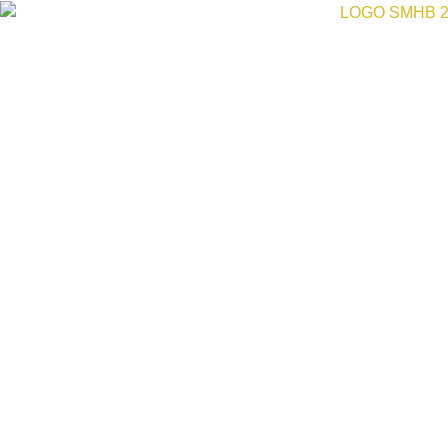
Udenlands