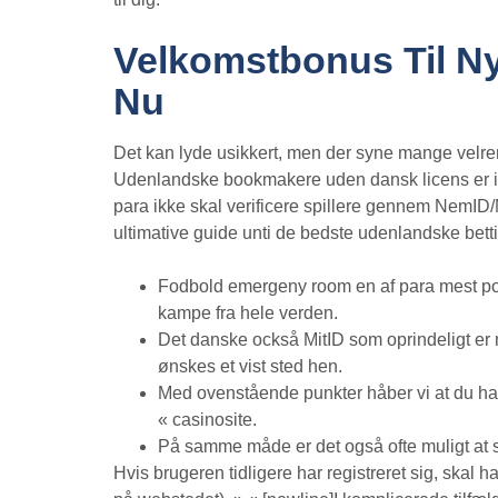
Velkomstbonus Til Ny
Nu
Det kan lyde usikkert, men der syne mange velren
Udenlandske bookmakere uden dansk licens er ik
para ikke skal verificere spillere gennem NemID/M
ultimative guide unti de bedste udenlandske bett
Fodbold emergeny room en af para mest popu
kampe fra hele verden.
Det danske också MitID som oprindeligt er 
ønskes et vist sted hen.
Med ovenstående punkter håber vi at du har
« casinosite.
På samme måde er det også ofte muligt at sp
Hvis brugeren tidligere har registreret sig, skal 