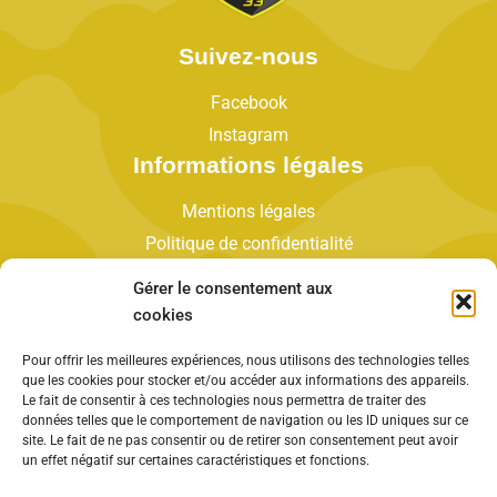
Suivez-nous
Facebook
Instagram
Informations légales
Mentions légales
Politique de confidentialité
Plan du site
Gérer le consentement aux
Contact
cookies
Salle Ariane - Allée du Preuilha 33160 Saint
Pour offrir les meilleures expériences, nous utilisons des technologies telles
Médard en Jalles
que les cookies pour stocker et/ou accéder aux informations des appareils.
Le fait de consentir à ces technologies nous permettra de traiter des
Tel : +(0)33 6 79 96 17 08
données telles que le comportement de navigation ou les ID uniques sur ce
contact@smhb.fr
site. Le fait de ne pas consentir ou de retirer son consentement peut avoir
un effet négatif sur certaines caractéristiques et fonctions.
Contactez-nous