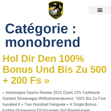
Catégorie :
monobrend
Hol Dir Den 100%
Bonus Und Bis Zu 500
+ 200 Fs »
« stonevegas Casino Review 2025 Claim 25% Cashback
Content Stonevegas Willkommensbonus: 100% Bis Zu Five-
hundred € + Two Hundred Freispiele + A Single Bonus-
krabbe Stonevegas Erfahrungen Und Bewertungen