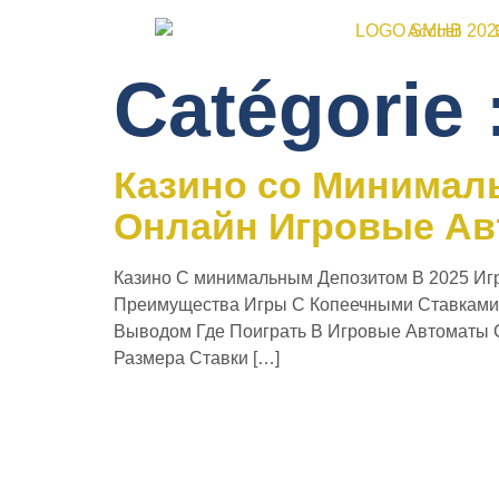
Accueil
Catégorie 
Казино со Минималь
Онлайн Игровые Ав
Казино С минимальным Депозитом В 2025 Иг
Преимущества Игры С Копеечными Ставками 
Выводом Где Поиграть В Игровые Автоматы С
Размера Ставки […]