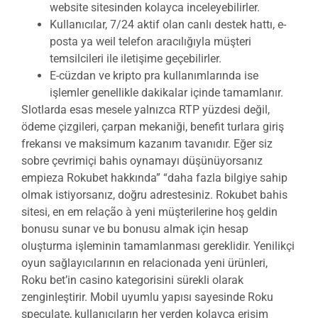
website sitesinden kolayca inceleyebilirler.
Kullanıcılar, 7/24 aktif olan canlı destek hattı, e-
posta ya weil telefon aracılığıyla müşteri
temsilcileri ile iletişime geçebilirler.
E-cüzdan ve kripto pra kullanımlarında ise
işlemler genellikle dakikalar içinde tamamlanır.
Slotlarda esas mesele yalnızca RTP yüzdesi değil,
ödeme çizgileri, çarpan mekaniği, benefit turlara giriş
frekansı ve maksimum kazanım tavanıdır. Eğer siz
sobre çevrimiçi bahis oynamayı düşünüyorsanız
empieza Rokubet hakkında” “daha fazla bilgiye sahip
olmak istiyorsanız, doğru adrestesiniz. Rokubet bahis
sitesi, en em relação à yeni müşterilerine hoş geldin
bonusu sunar ve bu bonusu almak için hesap
oluşturma işleminin tamamlanması gereklidir. Yenilikçi
oyun sağlayıcılarının en relacionada yeni ürünleri,
Roku bet’in casino kategorisini sürekli olarak
zenginleştirir. Mobil uyumlu yapısı sayesinde Roku
speculate, kullanıcıların her yerden kolayca erişim