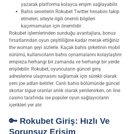
yazarak platforma kolayca erişim sağlayabilir.
Bahis severlerin Rokubet Twitter hesabını takip
etmeleri, siteyle ilgili önemli bilgileri
kaçırmamaları için önemlidir.
Rokubet işlemlerinden sunduğu avantajlara, bonus
fırsatlarından oyun çeşitliliğine kadar merak ettiğiniz
the woman şeyi sizlerle. Kaçak bahis şirketinin mobil
sürümü, kullanıcıların bahis oynamalarını kolaylaştırır
empieza herhangi bir zamanda ve herhangi bir yerde
erişilebilir. Rokubet, oyuncuların güncel giriş
adreslerine ulaşmasını sağlamak için sürekli olarak
yeni joe adları belirler. Canlı bahis bölümünde güncel
skorlar sigue oranlar anlık olarak yenilenirken, on line
casino tarafında ise popüler oyun sağlayıcıların
içerikleri yer alır.
🔑 Rokubet Giriş: Hızlı Ve
Sorunsuz Erişim