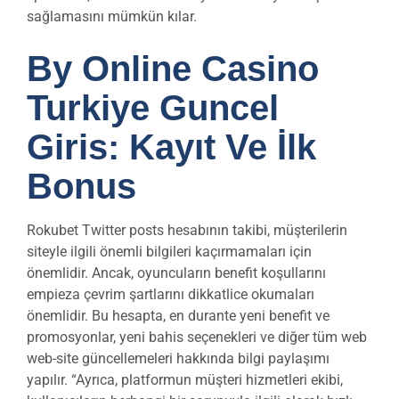
sağlamasını mümkün kılar.
By Online Casino
Turkiye Guncel
Giris: Kayıt Ve İlk
Bonus
Rokubet Twitter posts hesabının takibi, müşterilerin
siteyle ilgili önemli bilgileri kaçırmamaları için
önemlidir. Ancak, oyuncuların benefit koşullarını
empieza çevrim şartlarını dikkatlice okumaları
önemlidir. Bu hesapta, en durante yeni benefit ve
promosyonlar, yeni bahis seçenekleri ve diğer tüm web
web-site güncellemeleri hakkında bilgi paylaşımı
yapılır. “Ayrıca, platformun müşteri hizmetleri ekibi,