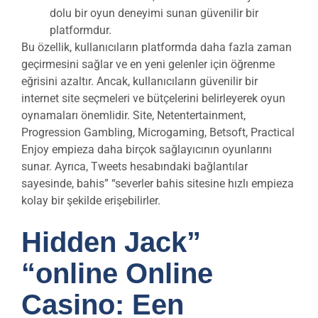
dolu bir oyun deneyimi sunan güvenilir bir
platformdur.
Bu özellik, kullanıcıların platformda daha fazla zaman
geçirmesini sağlar ve en yeni gelenler için öğrenme
eğrisini azaltır. Ancak, kullanıcıların güvenilir bir
internet site seçmeleri ve bütçelerini belirleyerek oyun
oynamaları önemlidir. Site, Netentertainment,
Progression Gambling, Microgaming, Betsoft, Practical
Enjoy empieza daha birçok sağlayıcının oyunlarını
sunar. Ayrıca, Tweets hesabındaki bağlantılar
sayesinde, bahis” “severler bahis sitesine hızlı empieza
kolay bir şekilde erişebilirler.
Hidden Jack”
“online Online
Casino: Een