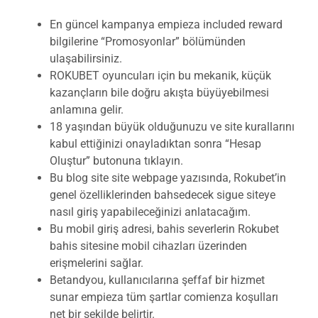
En güncel kampanya empieza included reward
bilgilerine “Promosyonlar” bölümünden
ulaşabilirsiniz.
ROKUBET oyuncuları için bu mekanik, küçük
kazançların bile doğru akışta büyüyebilmesi
anlamına gelir.
18 yaşından büyük olduğunuzu ve site kurallarını
kabul ettiğinizi onayladıktan sonra “Hesap
Oluştur” butonuna tıklayın.
Bu blog site site webpage yazısında, Rokubet’in
genel özelliklerinden bahsedecek sigue siteye
nasıl giriş yapabileceğinizi anlatacağım.
Bu mobil giriş adresi, bahis severlerin Rokubet
bahis sitesine mobil cihazları üzerinden
erişmelerini sağlar.
Betandyou, kullanıcılarına şeffaf bir hizmet
sunar empieza tüm şartlar comienza koşulları
net bir şekilde belirtir.