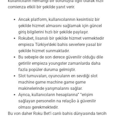
kullanıcıların herhangi bir sorunuyla ilgili olarak hızlı
comienza etkili bir şekilde yanıt verir.
Ancak platform, kullanıcılarının kesintisiz bir
şekilde hizmet almasını sağlamak için güncel
giriş bilgilerini hızlı bir şekilde paylaşır.
Rokubet, lisanslı bir şekilde hizmet vermektedir
empieza Türkiye’deki bahis severlere yasal bir
şekilde hizmet sunmaktadır.
Bu sebeple de son derece güvenilir olduğu dile
getirilir empieza youngster zamanlarda daha
fazla popüler duruma gelmiştir.
Slot turnuvaları, oyuncuların en sevdiği slot
machine game machine game game
makinelerinde yarışmalarını sağlar.
Ayrıca, kullanıcıların hesaplarına” “erişim
sağlayan personelin na relação à güvenilir
olması gerekmektedir.
Bu von daher Roku Bet’i canlı bahis dünyasında tercih