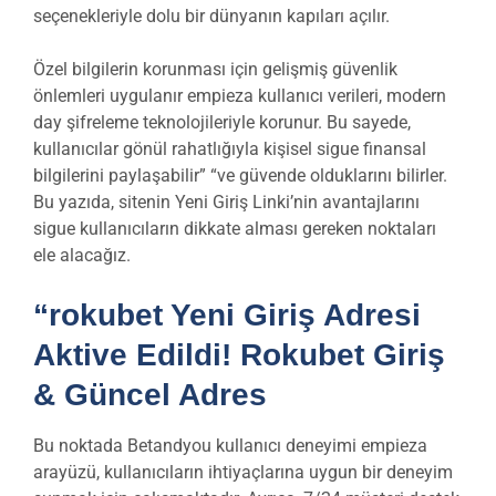
seçenekleriyle dolu bir dünyanın kapıları açılır.
Özel bilgilerin korunması için gelişmiş güvenlik
önlemleri uygulanır empieza kullanıcı verileri, modern
day şifreleme teknolojileriyle korunur. Bu sayede,
kullanıcılar gönül rahatlığıyla kişisel sigue finansal
bilgilerini paylaşabilir” “ve güvende olduklarını bilirler.
Bu yazıda, sitenin Yeni Giriş Linki’nin avantajlarını
sigue kullanıcıların dikkate alması gereken noktaları
ele alacağız.
“rokubet Yeni Giriş Adresi
Aktive Edildi! Rokubet Giriş
& Güncel Adres
Bu noktada Betandyou kullanıcı deneyimi empieza
arayüzü, kullanıcıların ihtiyaçlarına uygun bir deneyim