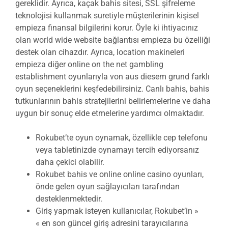
gereklidir. Ayrıca, kaçak bahis sitesi, SSL şifreleme
teknolojisi kullanmak suretiyle müşterilerinin kişisel
empieza finansal bilgilerini korur. Öyle ki ihtiyacınız
olan world wide website bağlantısı empieza bu özelliği
destek olan cihazdır. Ayrıca, location makineleri
empieza diğer online on the net gambling
establishment oyunlarıyla von aus diesem grund farklı
oyun seçeneklerini keşfedebilirsiniz. Canlı bahis, bahis
tutkunlarının bahis stratejilerini belirlemelerine ve daha
uygun bir sonuç elde etmelerine yardımcı olmaktadır.
Rokubet’te oyun oynamak, özellikle cep telefonu
veya tabletinizde oynamayı tercih ediyorsanız
daha çekici olabilir.
Rokubet bahis ve online online casino oyunları,
önde gelen oyun sağlayıcıları tarafından
desteklenmektedir.
Giriş yapmak isteyen kullanıcılar, Rokubet’in »
« en son güncel giriş adresini tarayıcılarına