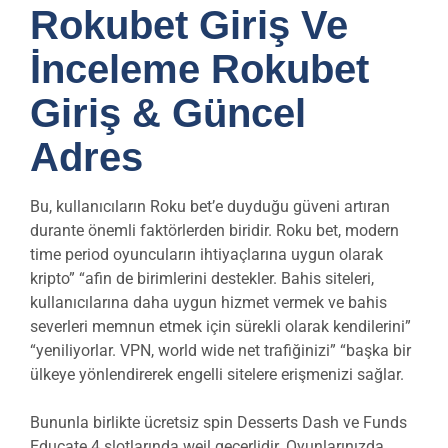
Rokubet Giriş Ve
İnceleme Rokubet
Giriş & Güncel
Adres
Bu, kullanıcıların Roku bet’e duyduğu güveni artıran
durante önemli faktörlerden biridir. Roku bet, modern
time period oyuncuların ihtiyaçlarına uygun olarak
kripto” “afin de birimlerini destekler. Bahis siteleri,
kullanıcılarına daha uygun hizmet vermek ve bahis
severleri memnun etmek için sürekli olarak kendilerini”
“yeniliyorlar. VPN, world wide net trafiğinizi” “başka bir
ülkeye yönlendirerek engelli sitelere erişmenizi sağlar.
Bununla birlikte ücretsiz spin Desserts Dash ve Funds
Educate 4 slotlarında weil geçerlidir. Oyunlarınızda