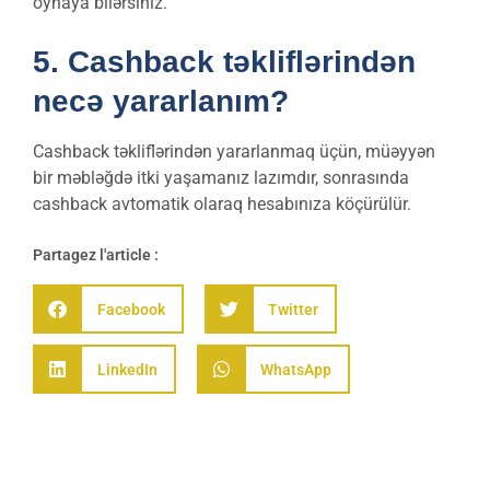
oynaya bilərsiniz.
5. Cashback təkliflərindən
necə yararlanım?
Cashback təkliflərindən yararlanmaq üçün, müəyyən
bir məbləğdə itki yaşamanız lazımdır, sonrasında
cashback avtomatik olaraq hesabınıza köçürülür.
Partagez l'article :
Facebook
Twitter
LinkedIn
WhatsApp