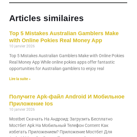
Articles similaires
Top 5 Mistakes Australian Gamblers Make
with Online Pokies Real Money App
10 janvier 2026
Top 5 Mistakes Australian Gamblers Make with Online Pokies
Real Money App While online pokies apps offer fantastic
opportunities for Australian gamblers to enjoy real
Lire la suite »
Получите Apk-файл Android И Мобильное
Приложение Ios
10 janvier 2026
Mostbet Скачать На Андроид: Загрузить Бесплатно
Мостбет Apk На Мобильный Телефон Content Как
избегать Приложением? Приложение Мостбет Для