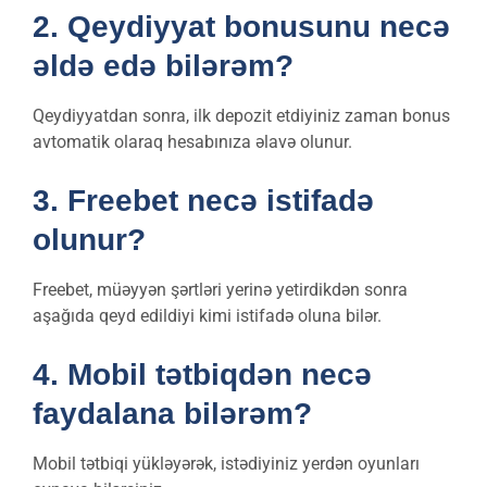
2. Qeydiyyat bonusunu necə
əldə edə bilərəm?
Qeydiyyatdan sonra, ilk depozit etdiyiniz zaman bonus
avtomatik olaraq hesabınıza əlavə olunur.
3. Freebet necə istifadə
olunur?
Freebet, müəyyən şərtləri yerinə yetirdikdən sonra
aşağıda qeyd edildiyi kimi istifadə oluna bilər.
4. Mobil tətbiqdən necə
faydalana bilərəm?
Mobil tətbiqi yükləyərək, istədiyiniz yerdən oyunları