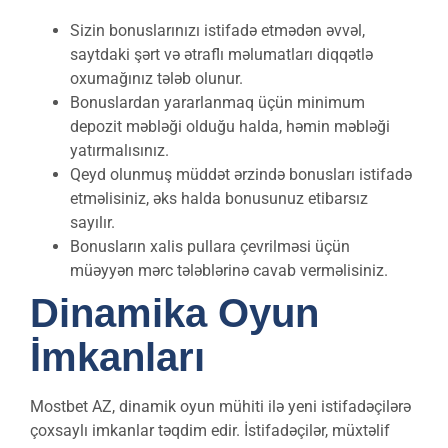
Sizin bonuslarınızı istifadə etmədən əvvəl,
saytdaki şərt və ətraflı məlumatları diqqətlə
oxumağınız tələb olunur.
Bonuslardan yararlanmaq üçün minimum
depozit məbləği olduğu halda, həmin məbləği
yatırmalısınız.
Qeyd olunmuş müddət ərzində bonusları istifadə
etməlisiniz, əks halda bonusunuz etibarsız
sayılır.
Bonusların xalis pullara çevrilməsi üçün
müəyyən mərc tələblərinə cavab verməlisiniz.
Dinamika Oyun
İmkanları
Mostbet AZ, dinamik oyun mühiti ilə yeni istifadəçilərə
çoxsaylı imkanlar təqdim edir. İstifadəçilər, müxtəlif