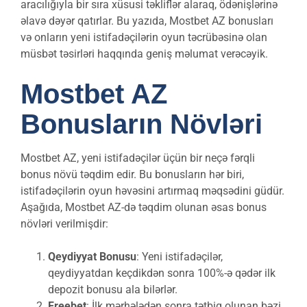
aracılığıyla bir sıra xüsusi təkliflər alaraq, ödənişlərinə
əlavə dəyər qatırlar. Bu yazıda, Mostbet AZ bonusları
və onların yeni istifadəçilərin oyun təcrübəsinə olan
müsbət təsirləri haqqında geniş məlumat verəcəyik.
Mostbet AZ
Bonusların Növləri
Mostbet AZ, yeni istifadəçilər üçün bir neçə fərqli
bonus növü təqdim edir. Bu bonusların hər biri,
istifadəçilərin oyun həvəsini artırmaq məqsədini güdür.
Aşağıda, Mostbet AZ-də təqdim olunan əsas bonus
növləri verilmişdir:
Qeydiyyat Bonusu
: Yeni istifadəçilər,
qeydiyyatdan keçdikdən sonra 100%-ə qədər ilk
depozit bonusu ala bilərlər.
Freebet
: İlk mərhələdən sonra tətbiq olunan bəzi