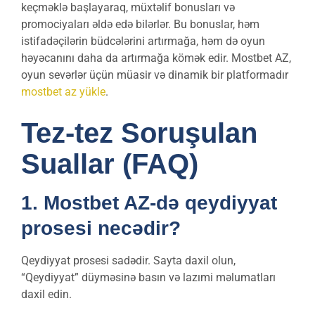
keçməklə başlayaraq, müxtəlif bonusları və
promociyaları əldə edə bilərlər. Bu bonuslar, həm
istifadəçilərin büdcələrini artırmağa, həm də oyun
həyəcanını daha da artırmağa kömək edir. Mostbet AZ,
oyun sevərlər üçün müasir və dinamik bir platformadır
mostbet az yükle
.
Tez-tez Soruşulan
Suallar (FAQ)
1. Mostbet AZ-də qeydiyyat
prosesi necədir?
Qeydiyyat prosesi sadədir. Sayta daxil olun,
“Qeydiyyat” düyməsinə basın və lazımi məlumatları
daxil edin.