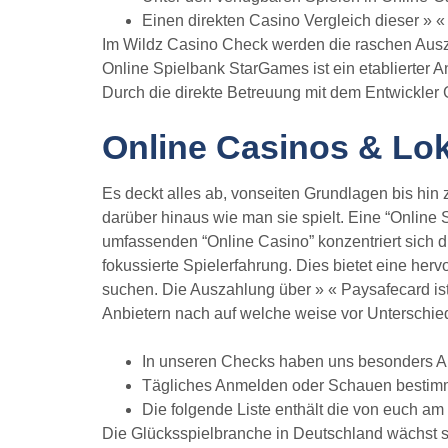
Einen direkten Casino Vergleich dieser » « t
Im Wildz Casino Check werden die raschen Auszah
Online Spielbank StarGames ist ein etablierter 
Durch die direkte Betreuung mit dem Entwickler 
Online Casinos & Lo
Es deckt alles ab, vonseiten Grundlagen bis hin 
darüber hinaus wie man sie spielt. Eine “Online S
umfassenden “Online Casino” konzentriert sich di
fokussierte Spielerfahrung. Dies bietet eine her
suchen. Die Auszahlung über » « Paysafecard is
Anbietern nach auf welche weise vor Unterschi
In unseren Checks haben uns besonders A
Tägliches Anmelden oder Schauen bestimmte
Die folgende Liste enthält die von euch am
Die Glücksspielbranche in Deutschland wächst s