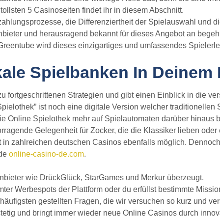
ollsten 5 Casinoseiten findet ihr in diesem Abschnitt.
lungsprozesse, die Differenziertheit der Spielauswahl und die
Anbieter und herausragend bekannt für dieses Angebot an begehr
Greentube wird dieses einzigartiges und umfassendes Spielerleb
kale Spielbanken In Deinem
zu fortgeschrittenen Strategien und gibt einen Einblick in die v
pielothek” ist noch eine digitale Version welcher traditionelle
e Online Spielothek mehr auf Spielautomaten darüber hinaus bie
vorragende Gelegenheit für Zocker, die die Klassiker lieben oder
t in zahlreichen deutschen Casinos ebenfalls möglich. Dennoc
ede
online-casino-de.com
.
nbieter wie DrückGlück, StarGames und Merkur überzeugt.
r Werbespots der Plattform oder du erfüllst bestimmte Missio
 häufigsten gestellten Fragen, die wir versuchen so kurz und ve
tetig und bringt immer wieder neue Online Casinos durch inno