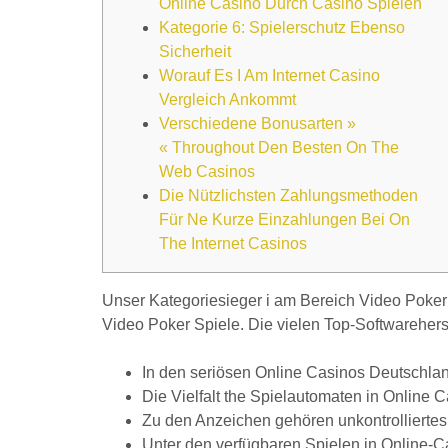
Online Casino Durch Casino Spielen
Kategorie 6: Spielerschutz Ebenso
Sicherheit
Worauf Es I Am Internet Casino
Vergleich Ankommt
Verschiedene Bonusarten »
« Throughout Den Besten On The
Web Casinos
Die Nützlichsten Zahlungsmethoden
Für Ne Kurze Einzahlungen Bei On
The Internet Casinos
Unser Kategoriesieger i am Bereich Video Poker 
Video Poker Spiele. Die vielen Top-Softwareher
In den seriösen Online Casinos Deutschland
Die Vielfalt the Spielautomaten in Online 
Zu den Anzeichen gehören unkontrolliertes
Unter den verfügbaren Spielen in Online-C