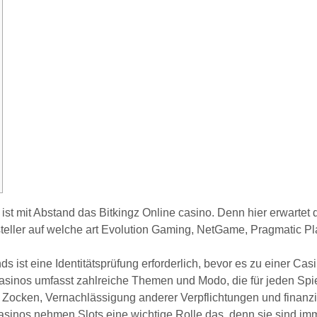
ist mit Abstand das Bitkingz Online casino. Denn hier erwartet
steller auf welche art Evolution Gaming, NetGame, Pragmatic P
s ist eine Identitätsprüfung erforderlich, bevor es zu einer C
Casinos umfasst zahlreiche Themen und Modo, die für jeden Spie
 Zocken, Vernachlässigung anderer Verpflichtungen und finanzi
asinos nehmen Slots eine wichtige Rolle das, denn sie sind im